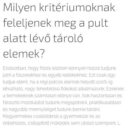
Milyen kritériumoknak
feleljenek meg a pult
alatt lévő tároló
elemek?
Elsősorban, hogy főzés közben könnyen hozzá tudjunk
jutni a fűszerekhez és egyéb kellékekhez. Ezt csak úgy
tudjuk elérni, ha a régi polcos elemek helyett 100%-ig
kihúzható, nagy teherbírású fiókokat alkalmazunk. Ezeknek
a termékeknek számtalan előnye van. Sok haszontalan és
fárasztó mozdulatot tudunk megspórolni, praktikusabban
és nagyobb mennyiséget tudunk benne tárolni.
Kisgyermekes családoknál a gyermekzár és az
önbehúzós, csillapított működés sem utolsó szempont. L