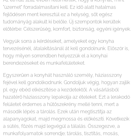
"üzemet" forradalmasítani kell. Ez idő alatt hatalmas
fejlődésen ment keresztül ez a helység, sőt egész
tudományág alakult ki belőle. Új szempontok kerültek
előtérbe: Célszerűség, komfort, biztonság, egyéni igények.
Vegyük sorra a kérdéseket, amelyeket egy konyha
tervezésénél, átalakításánál át kell gondolnunk. Először is,
hogy milyen sorrendben helyezzük el a konyhai
berendezéseket és munkafelületeket.
Egyszerűen a konyhát használó személy, háziasszony
fejével kell gondolkodnunk. Gondoljuk végig, hogyan zajlik
pl. egy ebéd elkészítése a kezdetektől. A vásárlásból
hazatérő háziasszony lepakolja az ételeket. Ezt a lerakodó
felületet érdemes a hűtőszekrény mellé tenni, mert a
második lépés a tárolás. Ezek után megtisztítja az
alapanyagokat, majd megmossa és előkészíti. Következik
a sütés, főzés majd legvégül a tálalás. Összegezve, a
munkafolyamatok sorrendje; tárolás, tisztítás, mosás,