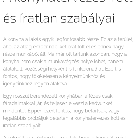
és íratlan szabályai
A konyha a lakás egyik legfontosabb része. Ez az a terület,
ahol az átlag ember napi két órát tölt el és ennek nagy
része munkából áll. Ma már ott tartunk azonban, hogy a
konyha nem csak a munkavégzés helye lehet, hanem
átalakult, közösségi helyként is funkcionálhat. Ezért is
fontos, hogy tökéletesen a kényelmünkhöz és
igényeinkhez legyen alakítva.
Egy rosszul berendezett konyhában a főzés csak
fáradalmakkal jár, és teljesen elveszi a kedvünket
mindentől. Éppen ezért fontos, hogy betartsuk, vagy
legalábbis próbáljuk betartani a konyhatervezés írott és
íratlan szabályait.
Az elmúlt száz évben felismerték, hogy a konyhát, mint