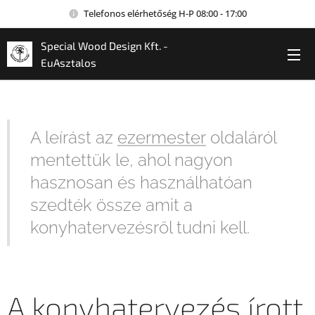
Telefonos elérhetőség H-P 08:00 - 17:00
Special Wood Design Kft. -
EuAsztalos
A leírást az
ezermester
oldaláról
mentettük le, ahol nagyon
hasznosan és használhatóan
szedték össze amit a
konyhatervezésről tudni kell.
A konyhatervezés írott