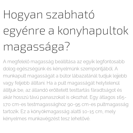
Hogyan szabható
egyénre a konyhapultok
magassága?
A megfelelő magasság beállítása az egyik legfontosabb
dolog egészségünk és kényelmünk szempontjából. A
munkapult magasságát a bútor lábazatánál tudjuk lejjebb
vagy feljebb állítani. Ha a pult magasságát helytelenül
állítjuk be, az állandó erőltetett testtartás fáradtságot és
akár hosszú távú panaszokat is okozhat. Egy átlagos 165-
170 cm-es testmagassághoz 90-95 cm-es pultmagasság
tartozik. Ez a könyökmagasság alatti 10-15 cm, mely
kényelmes munkavégzést tesz lehetővé.