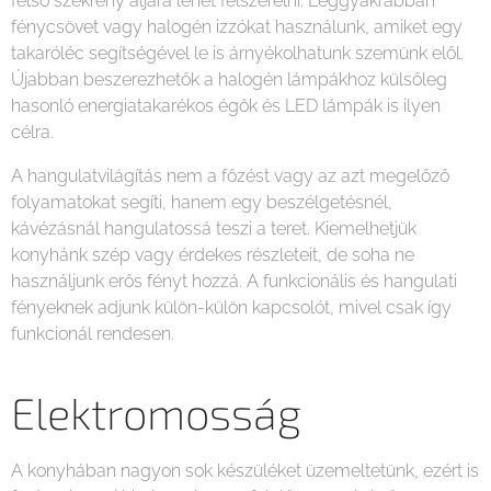
felső szekrény aljára lehet felszerelni. Leggyakrabban
fénycsövet vagy halogén izzókat használunk, amiket egy
takaróléc segítségével le is árnyékolhatunk szemünk elől.
Újabban beszerezhetők a halogén lámpákhoz külsőleg
hasonló energiatakarékos égők és LED lámpák is ilyen
célra.
A hangulatvilágítás nem a főzést vagy az azt megelőző
folyamatokat segíti, hanem egy beszélgetésnél,
kávézásnál hangulatossá teszi a teret. Kiemelhetjük
konyhánk szép vagy érdekes részleteit, de soha ne
használjunk erős fényt hozzá. A funkcionális és hangulati
fényeknek adjunk külön-külön kapcsolót, mivel csak így
funkcionál rendesen.
Elektromosság
A konyhában nagyon sok készüléket üzemeltetünk, ezért is