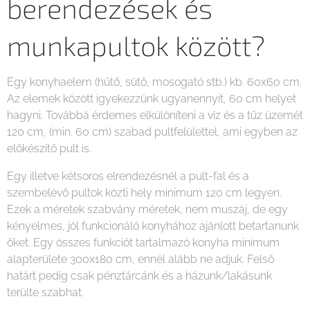
berendezések és
munkapultok között?
Egy konyhaelem (hűtő, sütő, mosogató stb.) kb. 60x60 cm.
Az elemek között igyekezzünk ugyanennyit, 60 cm helyet
hagyni. Továbbá érdemes elkülöníteni a víz és a tűz üzemét
120 cm, (min. 60 cm) szabad pultfelülettel, ami egyben az
előkészítő pult is.
Egy illetve kétsoros elrendezésnél a pult-fal és a
szembelévő pultok közti hely minimum 120 cm legyen.
Ezek a méretek szabvány méretek, nem muszáj, de egy
kényelmes, jól funkcionáló konyhához ajánlott betartanunk
őket. Egy összes funkciót tartalmazó konyha minimum
alapterülete 300x180 cm, ennél alább ne adjuk. Felső
határt pedig csak pénztárcánk és a házunk/lakásunk
terülte szabhat.