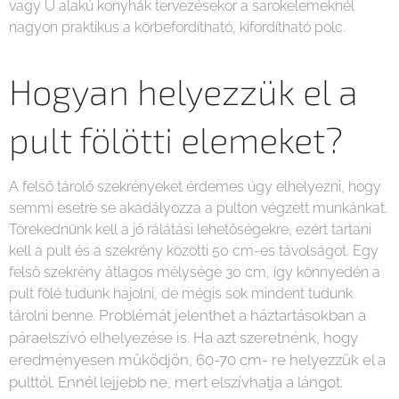
vagy U alakú konyhák tervezésekor a sarokelemeknél
nagyon praktikus a körbefordítható, kifordítható polc.
Hogyan helyezzük el a
pult fölötti elemeket?
A felső tároló szekrényeket érdemes úgy elhelyezni, hogy
semmi esetre se akadályozza a pulton végzett munkánkat.
Törekednünk kell a jó rálátási lehetőségekre, ezért tartani
kell a pult és a szekrény közötti 50 cm-es távolságot. Egy
felső szekrény átlagos mélysége 30 cm, így könnyedén a
pult fölé tudunk hajolni, de mégis sok mindent tudunk
Problémát jelenthet a háztartásokban a
tárolni benne.
páraelszívó elhelyezése is. Ha azt szeretnénk, hogy
eredményesen működjön, 60-70 cm- re helyezzük el a
pulttól. Ennél lejjebb ne, mert elszívhatja a lángot.