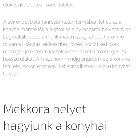
előkészítés, sütés-főzés, tálalás.
A sorrendet betartani számtalan formában lehet, ez a
konyha méreteitől, alakjától és a nyílászárók helyétől függ.
Legpraktikusabb a munkaháromszög, ahol a három fő
folyamat (tárolás, előkészítés, főzés) között kell csak
mozogni, jelentősen lecsökkentve ezzel a fölösleges és
hosszú utakat. Ám ezt nem mindig engedi meg a konyha
területe, ekkor lehet egy, két soros illetve L-alakú konyhát
tervezni.
Mekkora helyet
hagyjunk a konyhai