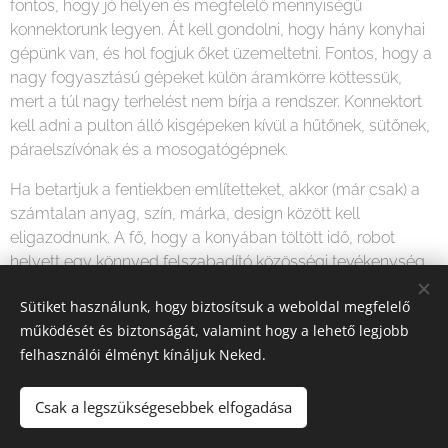
fontos, hogy jó helyen és megfelelő mennyiségű
konnektorunk legyen. Át kell gondolni, hogy hány konyhai
gépünk van, és hol fogjuk őket üzemeltetni. Fontos, hogy a
nagy fogyasztású gépeket külön áramkörre köttessük,
mert a túl nagy terhelést nem bírja a rendszer. Konnektort
kell adni a pulton álló kisgépeken kívül a hűtőnek, sütőnek,
páraelszívónak és a mosogatógépnek.
Ha betartjuk a fentiekben említetteket, akkor (már csak) a
számtalan anyag, szín, márka, design között kell
eligazodnunk. A fő, hogy a konyában töltött idő, robot
helyett egy könnyed felszabadító közösségi tevékenység
legyen.
Sütiket használunk, hogy biztosítsuk a weboldal megfelelő
működését és biztonságát, valamint hogy a lehető legjobb
felhasználói élményt kínáljuk Neked.
Csak a legszükségesebbek elfogadása
Special Wood Design Kft.