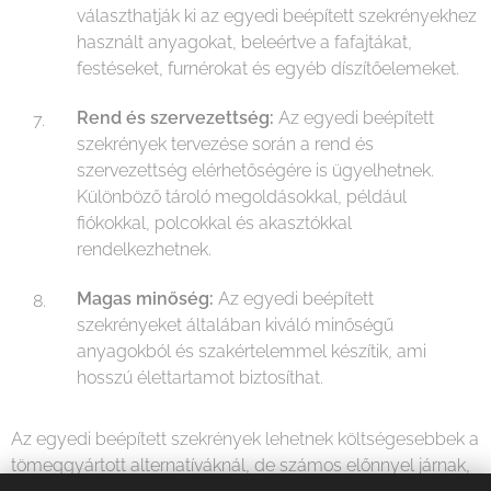
választhatják ki az egyedi beépített szekrényekhez
használt anyagokat, beleértve a fafajtákat,
festéseket, furnérokat és egyéb díszítőelemeket.
Rend és szervezettség:
Az egyedi beépített
szekrények tervezése során a rend és
szervezettség elérhetőségére is ügyelhetnek.
Különböző tároló megoldásokkal, például
fiókokkal, polcokkal és akasztókkal
rendelkezhetnek.
Magas minőség:
Az egyedi beépített
szekrényeket általában kiváló minőségű
anyagokból és szakértelemmel készítik, ami
hosszú élettartamot biztosíthat.
Az egyedi beépített szekrények lehetnek költségesebbek a
tömeggyártott alternatíváknál, de számos előnnyel járnak,