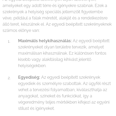
amelyeket egy adott térre és igényekre szabnak. Ezek a
szekrények a helyiség speciális jellemzőit figyelembe
véve, például a falak méretét, alakját és a rendelkezésre
álló teret, készülnek el. Az egyedi beépített szekrényeknek
számos előnye van:
Maximális helykihasználás:
Az egyedi beépített
szekrényeket olyan területre tervezik, amelyet
maximálisan kihasználnak. Ez különösen fontos
kisebb vagy alakításilag kihívást jelentő
helyiségekben.
Egyediség:
Az egyedi beépített szekrények
egyediek és személyre szabottak. Az ügyfél részt
vehet a tervezési folyamatban, kiválaszthatja az
anyagokat, színeket és funkciókat, így a
végeredmény teljes mértékben kifejezi az egyéni
stílust és igényeket.